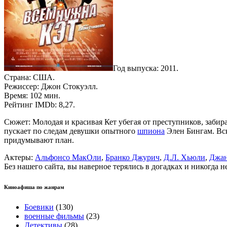
Год выпуска: 2011.
Страна: США.
Режиссер: Джон Стокуэлл.
Время: 102 мин.
Рейтинг IMDb: 8,27.
Сюжет: Молодая и красивая Кет убегая от преступников, заби
пускает по следам девушки опытного
шпиона
Элен Бингам. Вск
придумывают план.
Актеры:
Альфонсо МакОли
,
Бранко Джурич
,
Д.Л. Хьюли
,
Джан
Без нашего сайта, вы наверное терялись в догадках и никогда 
Киноафиша по жанрам
Боевики
(130)
военные фильмы
(23)
Детективы
(28)