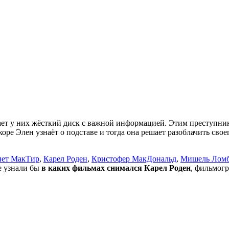
рает у них жёсткий диск с важной информацией. Этим преступн
оре Элен узнаёт о подставе и тогда она решает разоблачить свое
ет МакТир
,
Карел Роден
,
Кристофер МакДональд
,
Мишель Ломб
не узнали бы
в каких фильмах снимался Карел Роден
, фильмогр