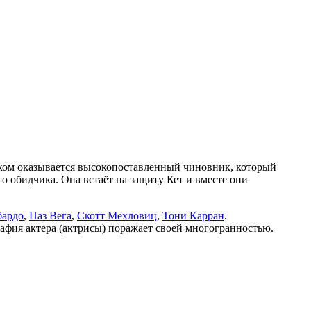
иком оказывается высокопоставленный чиновник, который
го обидчика. Она встаёт на защиту Кет и вместе они
ардо
,
Паз Вега
,
Скотт Мехловиц
,
Тони Карран
.
афия актера (актрисы) поражает своей многогранностью.