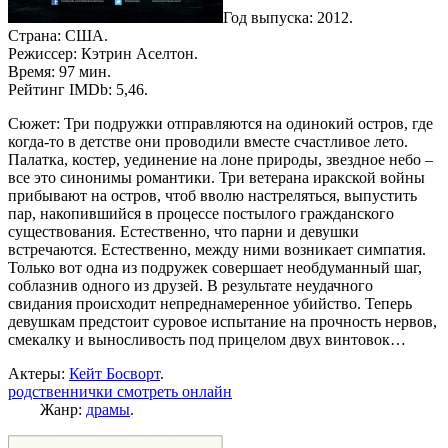
Год выпуска: 2012.
Страна: США.
Режиссер: Кэтрин Аселтон.
Время: 97 мин.
Рейтинг IMDb: 5,46.
Сюжет: Три подружки отправляются на одинокий остров, где
когда-то в детстве они проводили вместе счастливое лето.
Палатка, костер, уединение на лоне природы, звездное небо –
все это синонимы романтики. Три ветерана иракской войны
прибывают на остров, чтоб вволю настреляться, выпустить
пар, накопившийся в процессе постылого гражданского
существования. Естественно, что парни и девушки
встречаются. Естественно, между ними возникает симпатия.
Только вот одна из подружек совершает необдуманный шаг,
соблазнив одного из друзей. В результате неудачного
свидания происходит непреднамеренное убийство. Теперь
девушкам предстоит суровое испытание на прочность нервов,
смекалку и выносливость под прицелом двух винтовок…
Актеры:
Кейт Босворт
.
родственнички смотреть онлайн
Жанр:
драмы
.