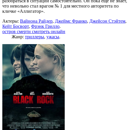
разобраться в ситуации самостоятельно. Он пока еще не знает,
что невольно стал врагом № 1 для местного авторитета по
кличке «Аллигатор».
Актеры:
Вайнона Райдер
,
Джеймс Франко
,
Джейсон Стэйтем
,
Кейт Босворт
,
Фрэнк Грилло
.
остров смерти смотреть онлайн
Жанр:
триллеры
,
ужасы
.