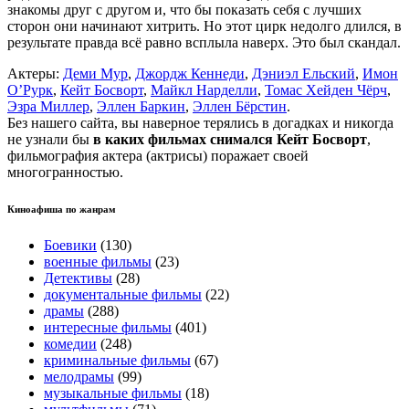
знакомы друг с другом и, что бы показать себя с лучших
сторон они начинают хитрить. Но этот цирк недолго длился, в
результате правда всё равно всплыла наверх. Это был скандал.
Актеры:
Деми Мур
,
Джордж Кеннеди
,
Дэниэл Ельский
,
Имон
О’Рурк
,
Кейт Босворт
,
Майкл Нарделли
,
Томас Хейден Чёрч
,
Эзра Миллер
,
Эллен Баркин
,
Эллен Бёрстин
.
Без нашего сайта, вы наверное терялись в догадках и никогда
не узнали бы
в каких фильмах снимался Кейт Босворт
,
фильмография актера (актрисы) поражает своей
многогранностью.
Киноафиша по жанрам
Боевики
(130)
военные фильмы
(23)
Детективы
(28)
документальные фильмы
(22)
драмы
(288)
интересные фильмы
(401)
комедии
(248)
криминальные фильмы
(67)
мелодрамы
(99)
музыкальные фильмы
(18)