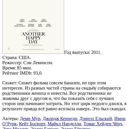
Год выпуска: 2011.
Страна: США.
Режиссер: Сэм Левинсон.
Время: 85 мин.
Рейтинг IMDb: 93,0.
Сюжет: Сюжет фильма совсем банален, но при этом
интересен. Из разных частей страны на свадьбу собираются
родственники жениха и невесты. Все родственники не
знакомы друг с другом и, что бы показать себя с лучших
сторон они начинают хитрить. Но этот цирк недолго длился, в
результате правда всё равно всплыла наверх. Это был скандал.
Актеры:
Деми Мур
,
Джордж Кеннеди
,
Дэниэл Ельский
,
Имон
О’Рурк
,
Кейт Босворт
,
Майкл Нарделли
,
Томас Хейден Чёрч
,
Эзра Миллер
,
Эллен Баркин
,
Эллен Бёрстин
.