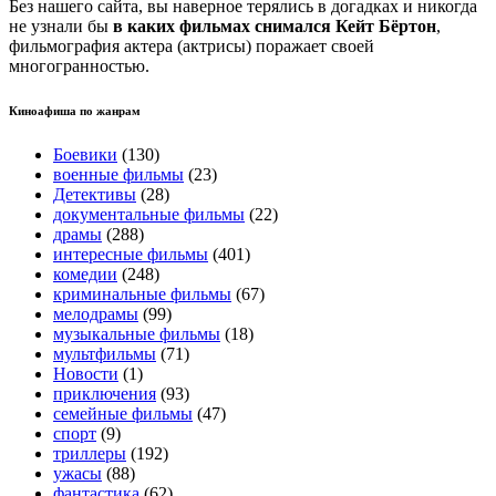
Без нашего сайта, вы наверное терялись в догадках и никогда
не узнали бы
в каких фильмах снимался Кейт Бёртон
,
фильмография актера (актрисы) поражает своей
многогранностью.
Киноафиша по жанрам
Боевики
(130)
военные фильмы
(23)
Детективы
(28)
документальные фильмы
(22)
драмы
(288)
интересные фильмы
(401)
комедии
(248)
криминальные фильмы
(67)
мелодрамы
(99)
музыкальные фильмы
(18)
мультфильмы
(71)
Новости
(1)
приключения
(93)
семейные фильмы
(47)
спорт
(9)
триллеры
(192)
ужасы
(88)
фантастика
(62)