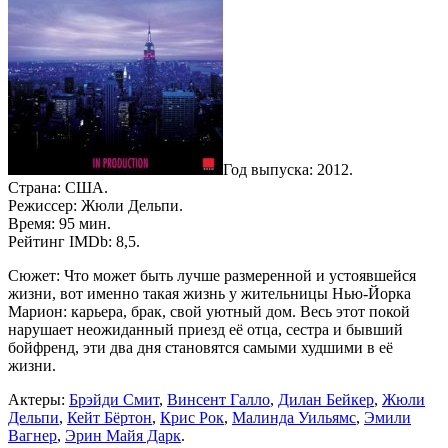
Год выпуска: 2012.
Страна: США.
Режиссер: Жюли Дельпи.
Время: 95 мин.
Рейтинг IMDb: 8,5.
Сюжет: Что может быть лучше размеренной и устоявшейся
жизни, вот именно такая жизнь у жительницы Нью-Йорка
Марион: карьера, брак, свой уютный дом. Весь этот покой
нарушает неожиданный приезд её отца, сестра и бывший
бойфренд, эти два дня становятся самыми худшими в её
жизни.
Актеры:
Брэйди Смит
,
Винсент Галло
,
Дилан Бейкер
,
Жюли
Дельпи
,
Кейт Бёртон
,
Крис Рок
,
Малинда Уильямс
,
Эмили
Вагнер
,
Эрин Майя Дарк
.