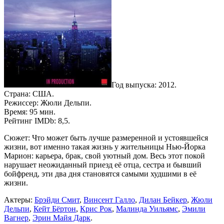
Год выпуска: 2012.
Страна: США.
Режиссер: Жюли Дельпи.
Время: 95 мин.
Рейтинг IMDb: 8,5.
Сюжет: Что может быть лучше размеренной и устоявшейся
жизни, вот именно такая жизнь у жительницы Нью-Йорка
Марион: карьера, брак, свой уютный дом. Весь этот покой
нарушает неожиданный приезд её отца, сестра и бывший
бойфренд, эти два дня становятся самыми худшими в её
жизни.
Актеры:
Брэйди Смит
,
Винсент Галло
,
Дилан Бейкер
,
Жюли
Дельпи
,
Кейт Бёртон
,
Крис Рок
,
Малинда Уильямс
,
Эмили
Вагнер
,
Эрин Майя Дарк
.