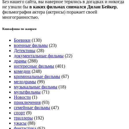
Без нашего сайта, вы наверное терялись в догадках и никогда
не узнали бы
в каких фильмах снимался Дилан Бейкер
,
фильмография актера (актрисы) поражает своей
многогранностью.
Киноафиша по жанрам
Боевики
(130)
военные фильмы
(23)
Детективы
(28)
документальные фильмы
(22)
драмы
(288)
интересные фильмы
(401)
комедии
(248)
криминальные фильмы
(67)
мелодрамы
(99)
музыкальные фильмы
(18)
мультфильмы
(71)
Новости
(1)
приключения
(93)
семейные фильмы
(47)
спорт
(9)
триллеры
(192)
ужасы
(88)
фантастика
(62)