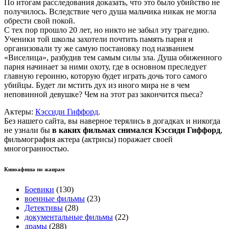
По итогам расследования доказать, что это было убийство не
получилось. Вследствие чего душа мальчика никак не могла
обрести свой покой.
С тех пор прошло 20 лет, но никто не забыл эту трагедию.
Ученики той школы захотели почтить память парня и
организовали ту же самую постановку под названием
«Виселица», разбудив тем самым силы зла. Душа обиженного
парня начинает за ними охоту, где в основном преследует
главную героиню, которую будет играть дочь того самого
убийцы. Будет ли мстить дух из иного мира не в чем
неповинной девушке? Чем на этот раз закончится пьеса?
Актеры:
Кэссиди Гиффорд
.
Без нашего сайта, вы наверное терялись в догадках и никогда
не узнали бы
в каких фильмах снимался Кэссиди Гиффорд
,
фильмография актера (актрисы) поражает своей
многогранностью.
Киноафиша по жанрам
Боевики
(130)
военные фильмы
(23)
Детективы
(28)
документальные фильмы
(22)
драмы
(288)