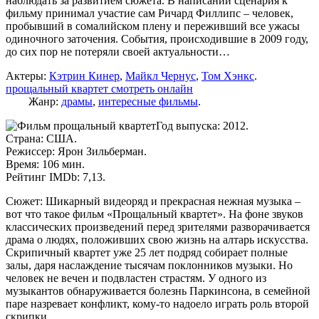
наблюдать за развитием сюжета. В написании сценария к
фильму принимал участие сам Ричард Филлипс – человек,
пробывший в сомалийском плену и переживший все ужасы
одиночного заточения. События, происходившие в 2009 году,
до сих пор не потеряли своей актуальности…
Актеры:
Кэтрин Кинер
,
Майкл Чернус
,
Том Хэнкс
.
прощальный квартет смотреть онлайн
Жанр:
драмы
,
интересные фильмы
.
Год выпуска: 2012.
Страна: США.
Режиссер: Ярон Зильберман.
Время: 106 мин.
Рейтинг IMDb: 7,13.
Сюжет: Шикарный видеоряд и прекрасная нежная музыка –
вот что такое фильм «Прощальный квартет». На фоне звуков
классических произведений перед зрителями разворачивается
драма о людях, положивших свою жизнь на алтарь искусства.
Скрипичный квартет уже 25 лет подряд собирает полные
залы, даря наслаждение тысячам поклонников музыки. Но
человек не вечен и подвластен страстям. У одного из
музыкантов обнаруживается болезнь Паркинсона, в семейной
паре назревает конфликт, кому-то надоело играть роль второй
скрипки…