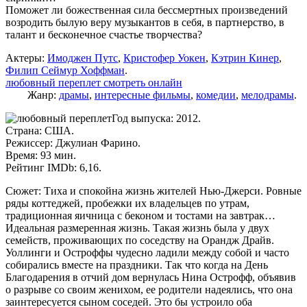
Поможет ли божественная сила бессмертных произведений
возродить былую веру музыкантов в себя, в партнерство, в
талант и бесконечное счастье творчества?
Актеры:
Имоджен Путс
,
Кристофер Уокен
,
Кэтрин Кинер
,
Филип Сеймур Хоффман
.
любовный переплет смотреть онлайн
Жанр:
драмы
,
интересные фильмы
,
комедии
,
мелодрамы
.
Год выпуска: 2012.
Страна: США.
Режиссер: Джулиан Фарино.
Время: 93 мин.
Рейтинг IMDb: 6,16.
Сюжет: Тиха и спокойна жизнь жителей Нью-Джерси. Ровные
ряды коттеджей, пробежки их владельцев по утрам,
традиционная яичница с беконом и тостами на завтрак…
Идеальная размеренная жизнь. Такая жизнь была у двух
семейств, проживающих по соседству на Орандж Драйв.
Уоллинги и Остроффы чудесно ладили между собой и часто
собирались вместе на праздники. Так что когда на День
Благодарения в отчий дом вернулась Нина Острофф, объявив
о разрыве со своим женихом, ее родители надеялись, что она
заинтересуется сыном соседей. Это бы устроило оба