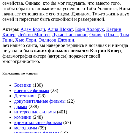
семейства. Однако, кто бы мог подумать, что вместо того,
чтобы обратить внимание на успешного Тоби Уоллинга, Нина
начинает отношения с его отцом, Дэвидом. Тут-то жизнь двух
семей и перестает быть спокойной и размеренной..
Актеры:
Адам Броди
,
Алиа Шокат
,
Бойд Холбрук
,
Кэтрин
Кинер
,
Лейтон Мистер
,
Лукас Папаэлиас
,
Оливер Платт
,
Тим
Гини
,
Хью Лори
,
Эллисон Джэнни
.
Без нашего сайта, вы наверное терялись в догадках и никогда
не узнали бы
в каких фильмах снимался Кэтрин Кинер
,
фильмография актера (актрисы) поражает своей
многогранностью.
Киноафиша по жанрам
Боевики
(130)
военные фильмы
(23)
Детективы
(28)
документальные фильмы
(22)
драмы
(288)
интересные фильмы
(401)
комедии
(248)
криминальные фильмы
(67)
мелодрамы
(99)