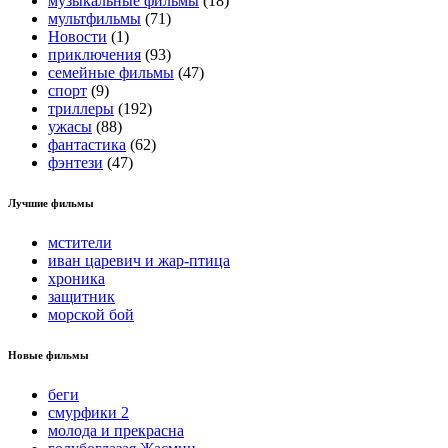
музыкальные фильмы
(18)
мультфильмы
(71)
Новости
(1)
приключения
(93)
семейные фильмы
(47)
спорт
(9)
триллеры
(192)
ужасы
(88)
фантастика
(62)
фэнтези
(47)
Лучшие фильмы
мстители
иван царевич и жар-птица
хроника
защитник
морской бой
Новые фильмы
беги
смурфики 2
молода и прекрасна