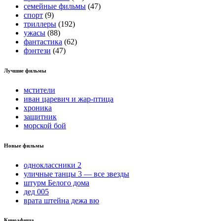
семейные фильмы
(47)
спорт
(9)
триллеры
(192)
ужасы
(88)
фантастика
(62)
фэнтези
(47)
Лучшие фильмы
мстители
иван царевич и жар-птица
хроника
защитник
морской бой
Новые фильмы
одноклассники 2
уличные танцы 3 — все звезды
штурм Белого дома
дед 005
врата штейна дежа вю
Киноафиша