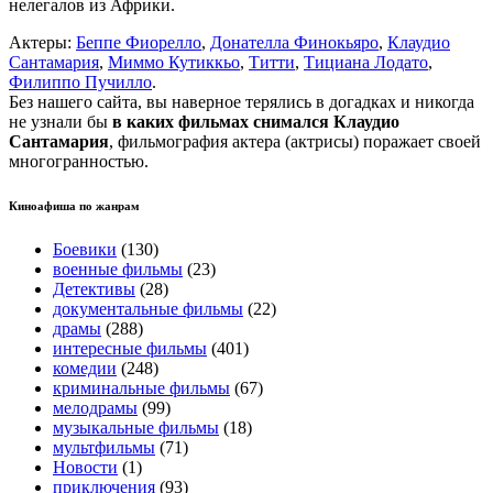
нелегалов из Африки.
Актеры:
Беппе Фиорелло
,
Донателла Финокьяро
,
Клаудио
Сантамария
,
Миммо Кутиккьо
,
Титти
,
Тициана Лодато
,
Филиппо Пучилло
.
Без нашего сайта, вы наверное терялись в догадках и никогда
не узнали бы
в каких фильмах снимался Клаудио
Сантамария
, фильмография актера (актрисы) поражает своей
многогранностью.
Киноафиша по жанрам
Боевики
(130)
военные фильмы
(23)
Детективы
(28)
документальные фильмы
(22)
драмы
(288)
интересные фильмы
(401)
комедии
(248)
криминальные фильмы
(67)
мелодрамы
(99)
музыкальные фильмы
(18)
мультфильмы
(71)
Новости
(1)
приключения
(93)