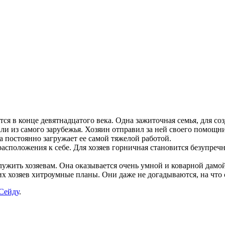
я в конце девятнадцатого века. Одна зажиточная семья, для со
и из самого зарубежья. Хозяин отправил за ней своего помощни
ка постоянно загружает ее самой тяжелой работой.
х расположения к себе. Для хозяев горничная становится безупр
служить хозяевам. Она оказывается очень умной и коварной дамо
оих хозяев хитроумные планы. Они даже не догадываются, на чт
Сейду
.