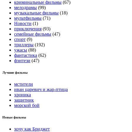
криминальные фильмы
(67)
мелодрамы
(99)
музыкальные фильмы
(18)
мультфильмы
(71)
Новости
(1)
приключения
(93)
семейные фильмы
(47)
спорт
(9)
триллеры
(192)
ужасы
(88)
фантастика
(62)
фэнтези
(47)
Лучшие фильмы
мстители
иван царевич и жар-птица
хроника
защитник
морской бой
Новые фильмы
хочу как Бриджет