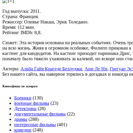
Год выпуска: 2011.
Страна: Франция.
Режиссер: Оливье Накаш, Эрик Толедано.
Время: 112 мин.
Рейтинг IMDb: 8,8.
Сюжет: Эта история основана на реальных событиях. Очень тр
на всю жизнь. Живя в огромном особняке, Филипп прикован к 
кастинг для кандидатов. На кастинг приходит парнишка Дрис, 
поначалу было тяжело ухаживать за калекой, но вскоре они с
Актеры:
Альба Гайя Крагеде Беллуджи
,
Анн Ле Ни
,
Грегуар Эс
Без нашего сайта, вы наверное терялись в догадках и никогда 
Киноафиша по жанрам
Боевики
(130)
военные фильмы
(23)
Детективы
(28)
документальные фильмы
(22)
драмы
(288)
интересные фильмы
(401)
комедии
(248)