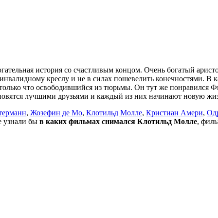
огательная история со счастливым концом. Очень богатый арист
инвалидному креслу и не в силах пошевелить конечностями. В к
только что освободившийся из тюрьмы. Он тут же понравился Фи
тановятся лучшими друзьями и каждый из них начинают новую жи
терманн
,
Жозефин де Мо
,
Клотильд Молле
,
Кристиан Амери
,
Од
не узнали бы
в каких фильмах снимался Клотильд Молле
, фил