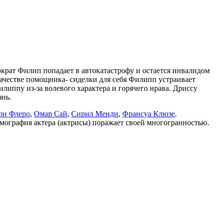
ократ Филип попадает в автокатастрофу и остается инвалидом
ачестве помощника- сиделки для себя Филипп устраивает
липпу из-за волевого характера и горячего нрава. Дриссу
знь.
ри Флеро
,
Омар Сай
,
Сирил Менди
,
Франсуа Клюзе
.
ьмография актера (актрисы) поражает своей многогранностью.