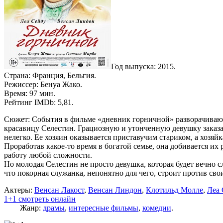
Год выпуска: 2015.
Страна: Франция, Бельгия.
Режиссер: Бенуа Жако.
Время: 97 мин.
Рейтинг IMDb: 5,81.
Сюжет: События в фильме «дневник горничной» разворачиваютс
красавицу Селестин. Грациозную и утонченную девушку заказал
нелегко. Ее хозяин оказывается приставучим стариком, а хозяй
Проработав какое-то время в богатой семье, она добивается и
работу любой сложности.
Но молодая Селестин не просто девушка, которая будет вечно 
что покорная служанка, непонятно для чего, строит против св
Актеры:
Венсан Лакост
,
Венсан Линдон
,
Клотильд Молле
,
Леа 
1+1 смотреть онлайн
Жанр:
драмы
,
интересные фильмы
,
комедии
.