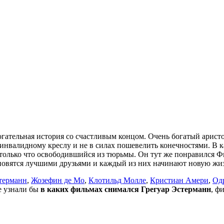
огательная история со счастливым концом. Очень богатый арист
инвалидному креслу и не в силах пошевелить конечностями. В к
только что освободившийся из тюрьмы. Он тут же понравился Фи
тановятся лучшими друзьями и каждый из них начинают новую жи
терманн
,
Жозефин де Мо
,
Клотильд Молле
,
Кристиан Амери
,
Од
не узнали бы
в каких фильмах снимался Грегуар Эстерманн
, ф