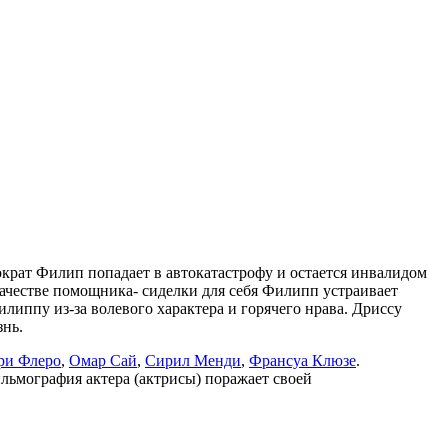
ократ Филип попадает в автокатастрофу и остается инвалидом
ачестве помощника- сиделки для себя Филипп устраивает
липпу из-за волевого характера и горячего нрава. Дриссу
знь.
ри Флеро
,
Омар Сай
,
Сирил Менди
,
Франсуа Клюзе
.
ильмография актера (актрисы) поражает своей