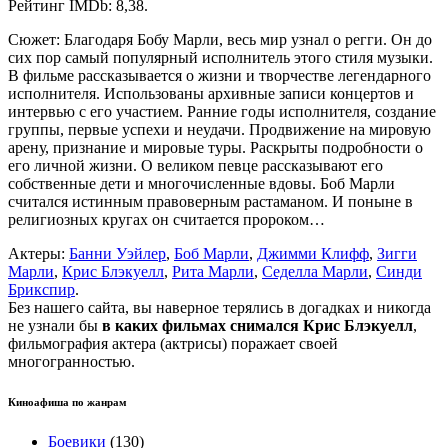
Рейтинг IMDb: 8,38.
Сюжет: Благодаря Бобу Марли, весь мир узнал о регги. Он до
сих пор самый популярный исполнитель этого стиля музыки.
В фильме рассказывается о жизни и творчестве легендарного
исполнителя. Использованы архивные записи концертов и
интервью с его участием. Ранние годы исполнителя, создание
группы, первые успехи и неудачи. Продвижение на мировую
арену, признание и мировые туры. Раскрыты подробности о
его личной жизни. О великом певце рассказывают его
собственные дети и многочисленные вдовы. Боб Марли
считался истинным правоверным растаманом. И поныне в
религиозных кругах он считается пророком…
Актеры:
Банни Уэйлер
,
Боб Марли
,
Джимми Клифф
,
Зигги
Марли
,
Крис Блэкуелл
,
Рита Марли
,
Седелла Марли
,
Синди
Брикспир
.
Без нашего сайта, вы наверное терялись в догадках и никогда
не узнали бы
в каких фильмах снимался Крис Блэкуелл
,
фильмография актера (актрисы) поражает своей
многогранностью.
Киноафиша по жанрам
Боевики
(130)