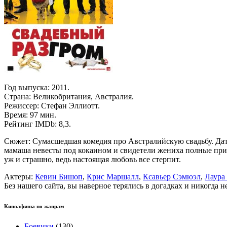
Год выпуска: 2011.
Страна: Великобритания, Австралия.
Режиссер: Стефан Эллиотт.
Время: 97 мин.
Рейтинг IMDb: 8,3.
Сюжет: Сумасшедшая комедия про Австралийскую свадьбу. Дата 
мамаша невесты под кокаином и свидетели жениха полные придур
уж и страшно, ведь настоящая любовь все стерпит.
Актеры:
Кевин Бишоп
,
Крис Маршалл
,
Ксавьер Сэмюэл
,
Лаура
Без нашего сайта, вы наверное терялись в догадках и никогда 
Киноафиша по жанрам
Боевики
(130)