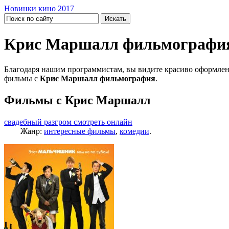
Новинки кино 2017
Крис Маршалл фильмографи
Благодаря нашим программистам, вы видите красиво оформлен
фильмы с
Крис Маршалл фильмография
.
Фильмы с Крис Маршалл
свадебный разгром смотреть онлайн
Жанр:
интересные фильмы
,
комедии
.