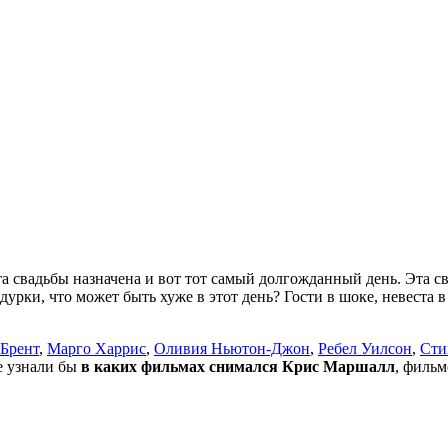
свадьбы назначена и вот тот самый долгожданный день. Эта сва
ки, что может быть хуже в этот день? Гости в шоке, невеста в п
 Брент
,
Марго Харрис
,
Оливия Ньютон-Джон
,
Ребел Уилсон
,
Сти
не узнали бы
в каких фильмах снимался Крис Маршалл
, фильм