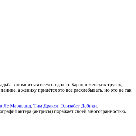
дьба запомниться всем на долго. Баран в женских трусах,
анике, а жениху придётся это все расхлебывать, но это не так
в Ле Маркванд
,
Тим Драксл
,
Элизабет Дебики
.
ография актера (актрисы) поражает своей многогранностью.