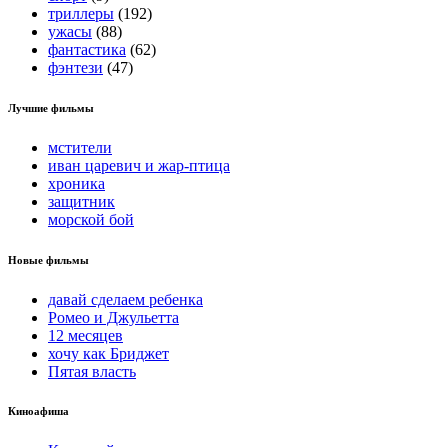
триллеры
(192)
ужасы
(88)
фантастика
(62)
фэнтези
(47)
Лучшие фильмы
мстители
иван царевич и жар-птица
хроника
защитник
морской бой
Новые фильмы
давай сделаем ребенка
Ромео и Джульетта
12 месяцев
хочу как Бриджет
Пятая власть
Киноафиша