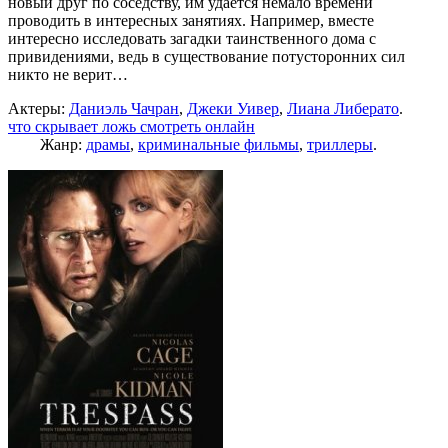
новый друг по соседству, им удается немало времени
проводить в интересных занятиях. Например, вместе
интересно исследовать загадки таинственного дома с
привидениями, ведь в существование потусторонних сил
никто не верит…
Актеры:
Даниэль Чачран
,
Джеки Уивер
,
Лиана Либерато
.
что скрывает ложь смотреть онлайн
Жанр:
драмы
,
криминальные фильмы
,
триллеры
.