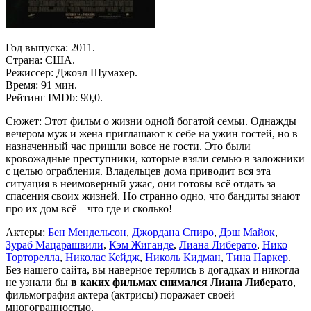
Год выпуска: 2011.
Страна: США.
Режиссер: Джоэл Шумахер.
Время: 91 мин.
Рейтинг IMDb: 90,0.
Сюжет: Этот фильм о жизни одной богатой семьи. Однажды
вечером муж и жена приглашают к себе на ужин гостей, но в
назначенный час пришли вовсе не гости. Это были
кровожадные преступники, которые взяли семью в заложники
с целью ограбления. Владельцев дома приводит вся эта
ситуация в неимоверный ужас, они готовы всё отдать за
спасения своих жизней. Но странно одно, что бандиты знают
про их дом всё – что где и сколько!
Актеры:
Бен Мендельсон
,
Джордана Спиро
,
Дэш Майок
,
Зураб Мацарашвили
,
Кэм Жиганде
,
Лиана Либерато
,
Нико
Торторелла
,
Николас Кейдж
,
Николь Кидман
,
Тина Паркер
.
Без нашего сайта, вы наверное терялись в догадках и никогда
не узнали бы
в каких фильмах снимался Лиана Либерато
,
фильмография актера (актрисы) поражает своей
многогранностью.