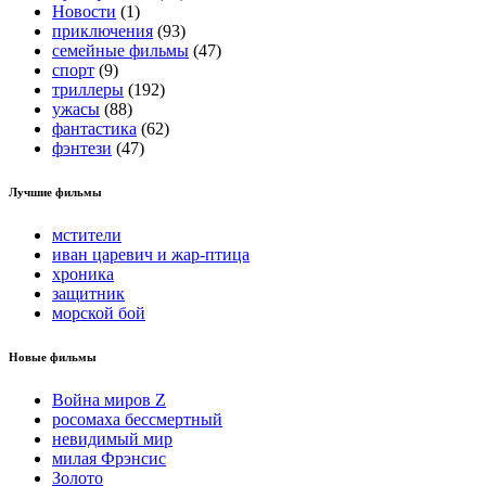
Новости
(1)
приключения
(93)
семейные фильмы
(47)
спорт
(9)
триллеры
(192)
ужасы
(88)
фантастика
(62)
фэнтези
(47)
Лучшие фильмы
мстители
иван царевич и жар-птица
хроника
защитник
морской бой
Новые фильмы
Война миров Z
росомаха бессмертный
невидимый мир
милая Фрэнсис
Золото