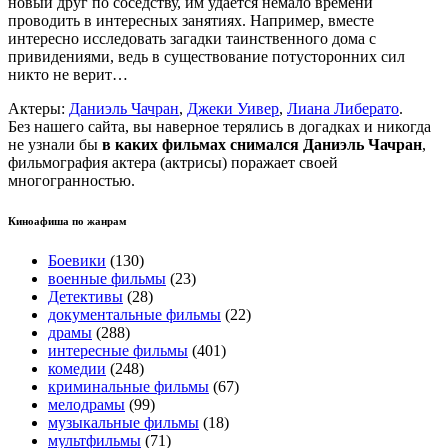
новый друг по соседству, им удается немало времени
проводить в интересных занятиях. Например, вместе
интересно исследовать загадки таинственного дома с
привидениями, ведь в существование потусторонних сил
никто не верит…
Актеры:
Даниэль Чачран
,
Джеки Уивер
,
Лиана Либерато
.
Без нашего сайта, вы наверное терялись в догадках и никогда
не узнали бы
в каких фильмах снимался Даниэль Чачран
,
фильмография актера (актрисы) поражает своей
многогранностью.
Киноафиша по жанрам
Боевики
(130)
военные фильмы
(23)
Детективы
(28)
документальные фильмы
(22)
драмы
(288)
интересные фильмы
(401)
комедии
(248)
криминальные фильмы
(67)
мелодрамы
(99)
музыкальные фильмы
(18)
мультфильмы
(71)