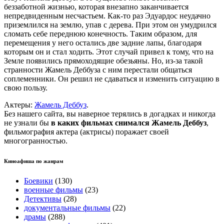
беззаботной жизнью, которая внезапно заканчивается
непредвиденным несчастьем. Как-то раз Эдуардос неудачно
приземлился на землю, упав с дерева. При этом он умудрился
сломать себе переднюю конечность. Таким образом, для
перемещения у него остались две задние лапы, благодаря
которым он и стал ходить. Этот случай привел к тому, что на
Земле появились прямоходящие обезьяны. Но, из-за такой
странности Жамель Деббуза с ним перестали общаться
соплеменники. Он решил не сдаваться и изменить ситуацию в
свою пользу.
Актеры:
Жамель Деббуз
.
Без нашего сайта, вы наверное терялись в догадках и никогда
не узнали бы
в каких фильмах снимался Жамель Деббуз
,
фильмография актера (актрисы) поражает своей
многогранностью.
Киноафиша по жанрам
Боевики
(130)
военные фильмы
(23)
Детективы
(28)
документальные фильмы
(22)
драмы
(288)