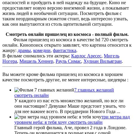
опасностей и пробудить в ней надежду на будущее. Кино не
предоставляет новую версию внеземной жизни, а показывает
жизнь людей в необычной ситуации. Посмотреть фильм с
таким неординарным сюжетом стоит, ведь интересно узнать,
как они выпутаются из столь щепетильной ситуации.
Смотреть онлайн пришелец из космоса - полный фильм.
Фильм пришелец из космоса в качестве hd 720 смотреть
онлайн. Кинопоиск открыто заявляет, что картина относится к
жанру:
драмы
,
комедии
,
фантастика
.
В фильме снимались эти актеры:
Карлос Аресес
,
Мигель
Ногера
,
Мишель Хеннер
,
Рауль Симас
,
Хулиан Вильягран
.
Вы можете кроме фильма пришелец из космоса в хорошем
качестве посмотреть другие, не менее интересные, шедевры :
7 главных желаний
смотреть онлайн
У каждого из нас есть множество желаний, но все ли
они настоящие? Девушке Маше предстоит узнать, что
для нее важнее всего. В преддверии Нового Года ...
три метра над
уровнем неба: я тебя хочу смотреть онлайн
Главный герой фильма, Аче, провел 2 года в Лондоне.
Теперь он возвращается в родные края с одной