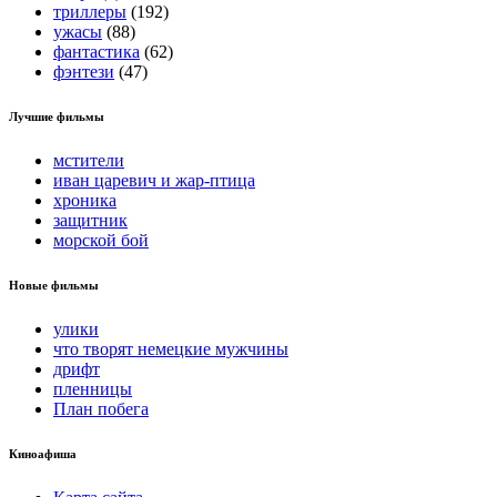
триллеры
(192)
ужасы
(88)
фантастика
(62)
фэнтези
(47)
Лучшие фильмы
мстители
иван царевич и жар-птица
хроника
защитник
морской бой
Новые фильмы
улики
что творят немецкие мужчины
дрифт
пленницы
План побега
Киноафиша