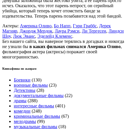
Девушка заложница была жестоко убита, а ее парень просто
исчез. Оказалось, что этот парень непрост, он серийный
убийца, который теперь хочет отомстить банде за
издевательства. Теперь парень позабавится над этой бандой.
Актеры:
Америка Оливо
,
Бо Напп
,
Гэри Граббс
,
Дерек
Магияр
,
Джордж Мердок
,
Лаура Рэмси
,
Ли Тергесен
,
Линдси
Шоу
,
Люк Эванс
,
Эделейд Клеменс
.
Без нашего сайта, вы наверное терялись в догадках и никогда
не узнали бы
в каких фильмах снимался Америка Оливо
,
фильмография актера (актрисы) поражает своей
многогранностью.
Киноафиша по жанрам
Боевики
(130)
военные фильмы
(23)
Детективы
(28)
документальные фильмы
(22)
драмы
(288)
интересные фильмы
(401)
комедии
(248)
криминальные фильмы
(67)
мелодрамы
(99)
музыкальные фильмы
(18)