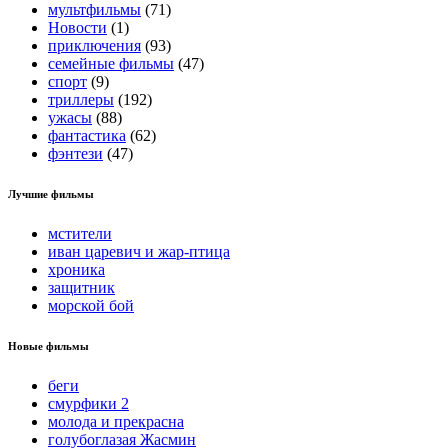
мультфильмы
(71)
Новости
(1)
приключения
(93)
семейные фильмы
(47)
спорт
(9)
триллеры
(192)
ужасы
(88)
фантастика
(62)
фэнтези
(47)
Лучшие фильмы
мстители
иван царевич и жар-птица
хроника
защитник
морской бой
Новые фильмы
беги
смурфики 2
молода и прекрасна
голубоглазая Жасмин