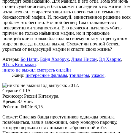
проходит безнаказанно. Для Майкла и его отца Тома эта ночь
станет судьбоносной, и быть может последней в их жизни.Том
из-за всех сил старается защитить своего сына и семью от
безжалостной мафии. И, пожалуй, единственное решение всех
проблем это бегство. Ночной беглец Том сталкивается с
невероятными трудностями. Его всячески пытались убить,
причём не только наёмники мафии, но и продажные
полицейские и только благодаря своему опыту в преступном
мире он всегда находил выход. Сможет ли ночной беглец
укрыться от вездесущей мафии и спасти свою жизнь?
Актеры:
Бо Напп
,
Бойд Холбрук
,
Лиам Нисон
,
Эд Харрис
,
Юэль Киннаман
.
никто не выжил смотреть онлайн
Жанр:
интересные фильмы
,
триллеры
,
ужасы
.
Год выпуска: 2012.
Страна: США.
Режиссер: Рюхэй Китамура.
Время: 87 мин.
Рейтинг IMDb: 6,15.
Сюжет: Опасная банда преступников однажды решила
позабавиться, взяв в заложники, одну молодую парочку,
которую держали связанными в заброшенной избе.
Преступники держали их некоторое время связанными, и