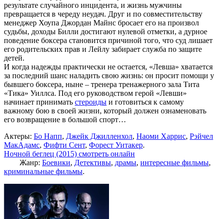
результате случайного инцидента, и жизнь мужчины
превращается в череду неудач. Друг и по совместительству
менеджер Хоупа Джордан Майнс бросает его на произвол
судьбы, доходы Билли достигают нулевой отметки, а дурное
поведение боксера становится причиной того, что суд лишает
его родительских прав и Лейлу забирает служба по защите
детей.
И когда надежды практически не остается, «Левша» хватается
за последний шанс наладить свою жизнь: он просит помощи у
бывшего боксера, ныне – тренера тренажерного зала Тита
«Тика» Уиллса. Под его руководством герой «Левши»
начинает принимать
стероиды
и готовиться к самому
важному бою в своей жизни, который должен ознаменовать
его возвращение в большой спорт…
Актеры:
Бо Напп
,
Джейк Джилленхол
,
Наоми Харрис
,
Рэйчел
МакАдамс
,
Фифти Сент
,
Форест Уитакер
.
Ночной беглец (2015) смотреть онлайн
Жанр:
Боевики
,
Детективы
,
драмы
,
интересные фильмы
,
криминальные фильмы
.