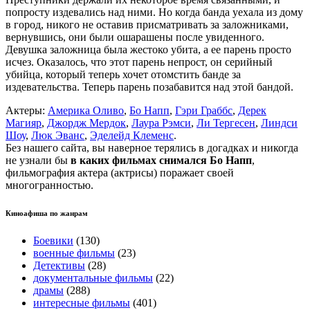
попросту издевались над ними. Но когда банда уехала из дому
в город, никого не оставив присматривать за заложниками,
вернувшись, они были ошарашены после увиденного.
Девушка заложница была жестоко убита, а ее парень просто
исчез. Оказалось, что этот парень непрост, он серийный
убийца, который теперь хочет отомстить банде за
издевательства. Теперь парень позабавится над этой бандой.
Актеры:
Америка Оливо
,
Бо Напп
,
Гэри Граббс
,
Дерек
Магияр
,
Джордж Мердок
,
Лаура Рэмси
,
Ли Тергесен
,
Линдси
Шоу
,
Люк Эванс
,
Эделейд Клеменс
.
Без нашего сайта, вы наверное терялись в догадках и никогда
не узнали бы
в каких фильмах снимался Бо Напп
,
фильмография актера (актрисы) поражает своей
многогранностью.
Киноафиша по жанрам
Боевики
(130)
военные фильмы
(23)
Детективы
(28)
документальные фильмы
(22)
драмы
(288)
интересные фильмы
(401)