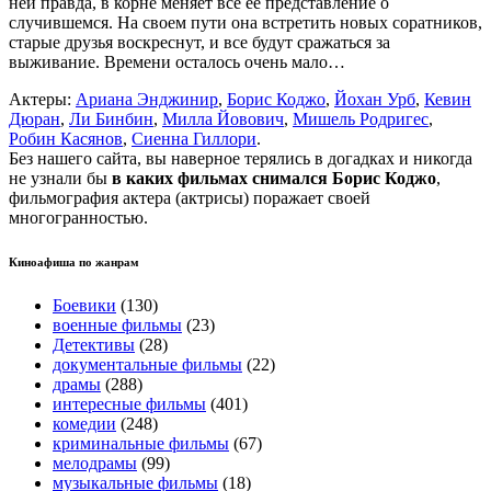
ней правда, в корне меняет все ее представление о
случившемся. На своем пути она встретить новых соратников,
старые друзья воскреснут, и все будут сражаться за
выживание. Времени осталось очень мало…
Актеры:
Ариана Энджинир
,
Борис Коджо
,
Йохан Урб
,
Кевин
Дюран
,
Ли Бинбин
,
Милла Йовович
,
Мишель Родригес
,
Робин Касянов
,
Сиенна Гиллори
.
Без нашего сайта, вы наверное терялись в догадках и никогда
не узнали бы
в каких фильмах снимался Борис Коджо
,
фильмография актера (актрисы) поражает своей
многогранностью.
Киноафиша по жанрам
Боевики
(130)
военные фильмы
(23)
Детективы
(28)
документальные фильмы
(22)
драмы
(288)
интересные фильмы
(401)
комедии
(248)
криминальные фильмы
(67)
мелодрамы
(99)
музыкальные фильмы
(18)