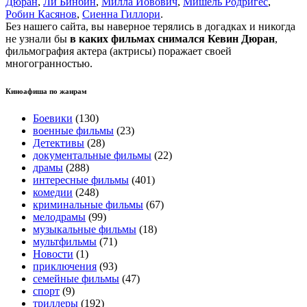
Дюран
,
Ли Бинбин
,
Милла Йовович
,
Мишель Родригес
,
Робин Касянов
,
Сиенна Гиллори
.
Без нашего сайта, вы наверное терялись в догадках и никогда
не узнали бы
в каких фильмах снимался Кевин Дюран
,
фильмография актера (актрисы) поражает своей
многогранностью.
Киноафиша по жанрам
Боевики
(130)
военные фильмы
(23)
Детективы
(28)
документальные фильмы
(22)
драмы
(288)
интересные фильмы
(401)
комедии
(248)
криминальные фильмы
(67)
мелодрамы
(99)
музыкальные фильмы
(18)
мультфильмы
(71)
Новости
(1)
приключения
(93)
семейные фильмы
(47)
спорт
(9)
триллеры
(192)