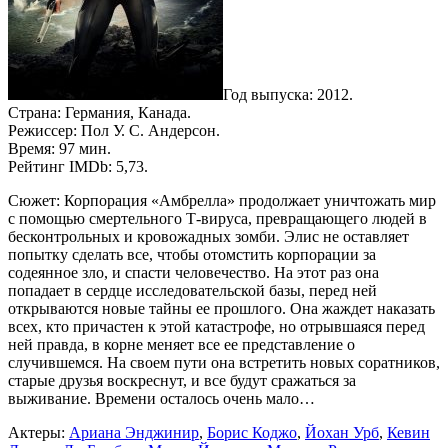
Год выпуска: 2012.
Страна: Германия, Канада.
Режиссер: Пол У. С. Андерсон.
Время: 97 мин.
Рейтинг IMDb: 5,73.
Сюжет: Корпорация «Амбрелла» продолжает уничтожать мир
с помощью смертельного Т-вируса, превращающего людей в
бесконтрольных и кровожадных зомби. Элис не оставляет
попытку сделать все, чтобы отомстить корпорации за
содеянное зло, и спасти человечество. На этот раз она
попадает в сердце исследовательской базы, перед ней
открываются новые тайны ее прошлого. Она жаждет наказать
всех, кто причастен к этой катастрофе, но отрывшаяся перед
ней правда, в корне меняет все ее представление о
случившемся. На своем пути она встретить новых соратников,
старые друзья воскреснут, и все будут сражаться за
выживание. Времени осталось очень мало…
Актеры:
Ариана Энджинир
,
Борис Коджо
,
Йохан Урб
,
Кевин