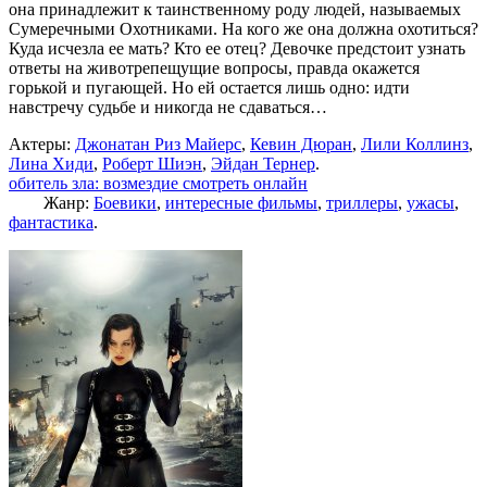
она принадлежит к таинственному роду людей, называемых
Сумеречными Охотниками. На кого же она должна охотиться?
Куда исчезла ее мать? Кто ее отец? Девочке предстоит узнать
ответы на животрепещущие вопросы, правда окажется
горькой и пугающей. Но ей остается лишь одно: идти
навстречу судьбе и никогда не сдаваться…
Актеры:
Джонатан Риз Майерс
,
Кевин Дюран
,
Лили Коллинз
,
Лина Хиди
,
Роберт Шиэн
,
Эйдан Тернер
.
обитель зла: возмездие смотреть онлайн
Жанр:
Боевики
,
интересные фильмы
,
триллеры
,
ужасы
,
фантастика
.