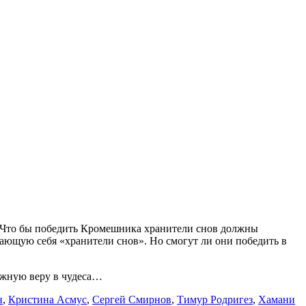
ы. Что бы победить Кромешника хранители снов должны
ающую себя «хранители снов». Но смогут ли они победить в
важную веру в чудеса…
н
,
Кристина Асмус
,
Сергей Смирнов
,
Тимур Родригез
,
Хамани