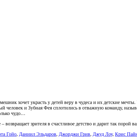
мешник хочет украсть у детей веру в чудеса и их детские мечт
ый человек и Зубная Фея сплотились в отважную команду, назыв
олько чудо…
 – возвращает зрителя в счастливое детство и дарит так порой 
ота Гойо
,
Даниил Эльдаров
,
Джорджи Грив
,
Джуд Лоу
,
Крис Пай