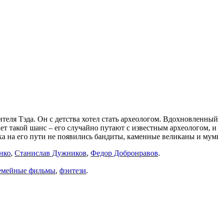
теля Тэда. Он с детства хотел стать археологом. Вдохновленны
 такой шанс – его случайно путают с известным археологом, и
 пока на его пути не появились бандиты, каменные великаны и м
нко
,
Станислав Дужников
,
Федор Добронравов
.
емейные фильмы
,
фэнтези
.