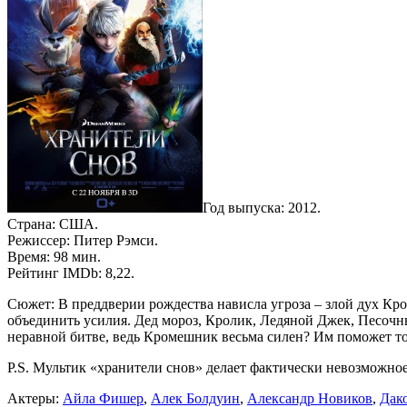
Год выпуска: 2012.
Страна: США.
Режиссер: Питер Рэмси.
Время: 98 мин.
Рейтинг IMDb: 8,22.
Сюжет: В преддверии рождества нависла угроза – злой дух Кро
объединить усилия. Дед мороз, Кролик, Ледяной Джек, Песочн
неравной битве, ведь Кромешник весьма силен? Им поможет т
P.S. Мультик «хранители снов» делает фактически невозможное
Актеры:
Айла Фишер
,
Алек Болдуин
,
Александр Новиков
,
Дак