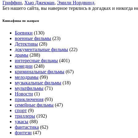
Гриффин
,
Хью Джекман
,
Эмили Нордвинд
.
Без нашего сайта, вы наверное терялись в догадках и никогда 
Киноафиша по жанрам
Боевики
(130)
военные фильмы
(23)
Детективы
(28)
документальные фильмы
(22)
драмы
(288)
интересные фильмы
(401)
комедии
(248)
криминальные фильмы
(67)
мелодрамы
(99)
музыкальные фильмы
(18)
мультфильмы
(71)
Новости
(1)
приключения
(93)
семейные фильмы
(47)
спорт
(9)
триллеры
(192)
ужасы
(88)
фантастика
(62)
фэнтези
(47)