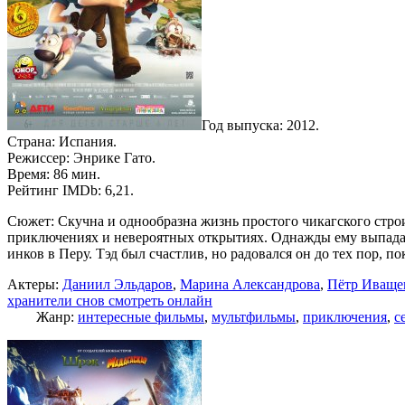
Год выпуска: 2012.
Страна: Испания.
Режиссер: Энрике Гато.
Время: 86 мин.
Рейтинг IMDb: 6,21.
Сюжет: Скучна и однообразна жизнь простого чикагского строи
приключениях и невероятных открытиях. Однажды ему выпадает
инков в Перу. Тэд был счастлив, но радовался он до тех пор,
Актеры:
Даниил Эльдаров
,
Марина Александрова
,
Пётр Иваще
хранители снов смотреть онлайн
Жанр:
интересные фильмы
,
мультфильмы
,
приключения
,
с