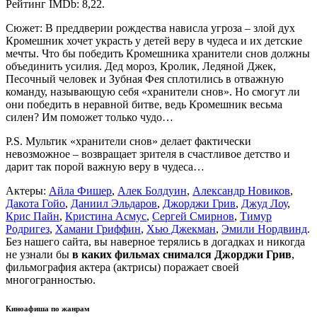
Рейтинг IMDb: 8,22.
Сюжет: В преддверии рождества нависла угроза – злой дух
Кромешник хочет украсть у детей веру в чудеса и их детские
мечты. Что бы победить Кромешника хранители снов должны
объединить усилия. Дед мороз, Кролик, Ледяной Джек,
Песочный человек и Зубная Фея сплотились в отважную
команду, называющую себя «хранители снов». Но смогут ли
они победить в неравной битве, ведь Кромешник весьма
силен? Им поможет только чудо…
P.S. Мультик «хранители снов» делает фактически
невозможное – возвращает зрителя в счастливое детство и
дарит так порой важную веру в чудеса…
Актеры:
Айла Фишер
,
Алек Болдуин
,
Александр Новиков
,
Дакота Гойо
,
Даниил Эльдаров
,
Джорджи Грив
,
Джуд Лоу
,
Крис Пайн
,
Кристина Асмус
,
Сергей Смирнов
,
Тимур
Родригез
,
Хамани Гриффин
,
Хью Джекман
,
Эмили Нордвинд
.
Без нашего сайта, вы наверное терялись в догадках и никогда
не узнали бы
в каких фильмах снимался Джорджи Грив
,
фильмография актера (актрисы) поражает своей
многогранностью.
Киноафиша по жанрам