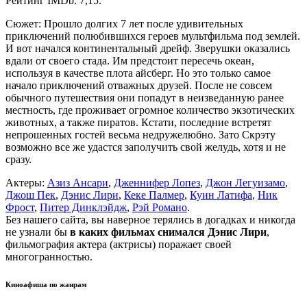
Рейтинг IMDb: 7,15.
Сюжет: Прошло долгих 7 лет после удивительных
приключений полюбившихся героев мультфильма под землей.
И вот начался континентальный дрейф. Зверушки оказались
вдали от своего стада. Им предстоит пересечь океан,
используя в качестве плота айсберг. Но это только самое
начало приключений отважных друзей. После не совсем
обычного путешествия они попадут в неизведанную ранее
местность, где проживает огромное количество экзотических
животных, а также пиратов. Кстати, последние встретят
непрошенных гостей весьма недружелюбно. Зато Скрэту
возможно все же удастся заполучить свой желудь, хотя и не
сразу.
Актеры:
Азиз Ансари
,
Дженнифер Лопез
,
Джон Легуизамо
,
Джош Пек
,
Дэнис Лири
,
Кеке Палмер
,
Куин Латифа
,
Ник
Фрост
,
Питер Динклэйдж
,
Рэй Романо
.
Без нашего сайта, вы наверное терялись в догадках и никогда
не узнали бы
в каких фильмах снимался Дэнис Лири
,
фильмография актера (актрисы) поражает своей
многогранностью.
Киноафиша по жанрам