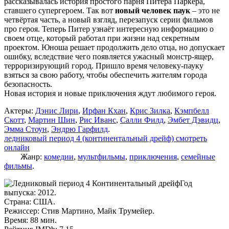
рассказывалась история простого парня Питера Паркера,
ставшего супергероем. Так вот
новый человек паук
– это не
четвёртая часть, а новый взгляд, перезапуск серии фильмов
про героя. Теперь Питер узнаёт интересную информацию о
своем отце, который работал при жизни над секретным
проектом. Юноша решает продолжить дело отца, но допускает
ошибку, вследствие чего появляется ужасный монстр-ящер,
терроризирующий город. Пришло время человеку-пауку
взяться за свою работу, чтобы обеспечить жителям города
безопасность.
Новая история и новые приключения ждут любимого героя.
Актеры:
Дэнис Лири
,
Ирфан Кхан
,
Крис Зилка
,
Кэмпбелл
Скотт
,
Мартин Шин
,
Рис Иванс
,
Салли Филд
,
Эмбет Дэвидц
,
Эмма Стоун
,
Эндрю Гарфилд
.
ледниковый период 4 (континентальный дрейф) смотреть
онлайн
Жанр:
комедии
,
мультфильмы
,
приключения
,
семейные
фильмы
.
Год
выпуска: 2012.
Страна: США.
Режиссер: Стив Мартино, Майк Трумейер.
Время: 88 мин.