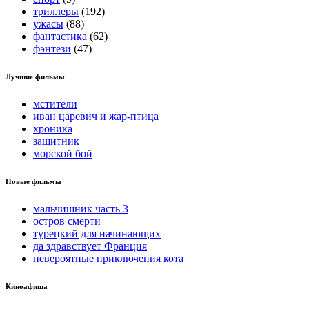
триллеры
(192)
ужасы
(88)
фантастика
(62)
фэнтези
(47)
Лучшие фильмы
мстители
иван царевич и жар-птица
хроника
защитник
морской бой
Новые фильмы
мальчишник часть 3
остров смерти
турецкий для начинающих
да здравствует Франция
невероятные приключения кота
Киноафиша