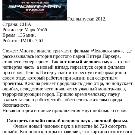
Год выпуска: 2012.
Страна: США.
Режиссер: Марк Уэбб.
Время: 135 мин.
Рейтинг IMDb: 7,61.
Сюжет: Многие видели три части фильма «Человек-паук», где
рассказывалась история простого парня Питера Паркера,
ставшего супергероем. Так вот
новый человек паук
– это не
четвёртая часть, а новый взгляд, перезапуск серии фильмов
про героя. Теперь Питер узнаёт интересную информацию о
своем отце, который работал при жизни над секретным
проектом. Юноша решает продолжить дело отца, но допускает
ошибку, вследствие чего появляется ужасный монстр-ящер,
терроризирующий город. Пришло время человеку-пауку
взяться за свою работу, чтобы обеспечить жителям города
безопасность.
Новая история и новые приключения ждут любимого героя.
Смотреть онлайн новый человек паук - полный фильм.
Фильм новый человек паук в качестве hd 720 смотреть
онлайн. Кинопоиск открыто заявляет, что картина относится к