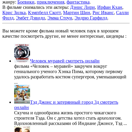
жанру:
Боевики
,
приключения
,
фантастика
.
В фильме снимались эти актеры:
Дэнис Лири
,
Ирфан Кхан
,
Крис Зилка
,
Кэмпбелл Скотт
,
Мартин Шин
,
Рис Иванс
,
Салли
Филд
,
Эмбет Дэвидц
,
Эмма Стоун
,
Эндрю Гарфилд
.
Вы можете кроме фильма новый человек паук в хорошем
качестве посмотреть другие, не менее интересные, шедевры :
Человек муравей смотреть онлайн
фильма «Человек – муравей» закручен вокруг
гениального ученого Хэнка Пима, которому первому
удалось разработать костюм супергероя, уменьшающий
...
Тэд Джонс и затерянный город 3д смотреть
онлайн
Скучна и однообразна жизнь простого чикагского
строителя Тэда. Он с детства хотел стать археологом.
Вдохновленный рассказами об Индиане Джонсе, Тэд ...