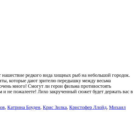
 нашествие редкого вида хищных рыб на небольшой городок.
ты, которые дают зрителю передышку между весьма
 очень много! Смогут ли герои фильма противостоять
и не пожалеете! Лихо закрученный сюжет будет держать вас в
ов
,
Катрина Боуден
,
Крис Зилка
,
Кристофер Ллойд
,
Михаил