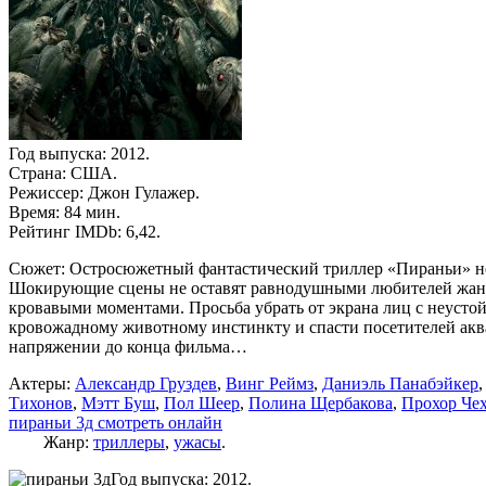
Год выпуска: 2012.
Страна: США.
Режиссер: Джон Гулажер.
Время: 84 мин.
Рейтинг IMDb: 6,42.
Сюжет: Остросюжетный фантастический триллер «Пираньи» нел
Шокирующие сцены не оставят равнодушными любителей жанра
кровавыми моментами. Просьба убрать от экрана лиц с неустой
кровожадному животному инстинкту и спасти посетителей аква
напряжении до конца фильма…
Актеры:
Александр Груздев
,
Винг Реймз
,
Даниэль Панабэйкер
Тихонов
,
Мэтт Буш
,
Пол Шеер
,
Полина Щербакова
,
Прохор Че
пираньи 3д смотреть онлайн
Жанр:
триллеры
,
ужасы
.
Год выпуска: 2012.