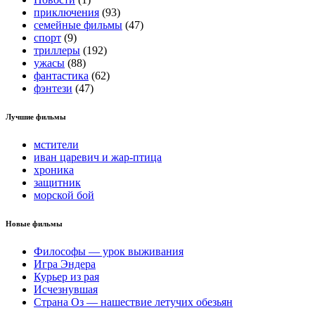
приключения
(93)
семейные фильмы
(47)
спорт
(9)
триллеры
(192)
ужасы
(88)
фантастика
(62)
фэнтези
(47)
Лучшие фильмы
мстители
иван царевич и жар-птица
хроника
защитник
морской бой
Новые фильмы
Философы — урок выживания
Игра Эндера
Курьер из рая
Исчезнувшая
Страна Оз — нашествие летучих обезьян