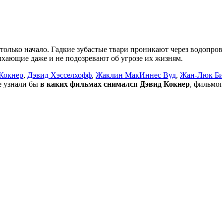
о только начало. Гадкие зубастые твари проникают через водоп
дыхающие даже и не подозревают об угрозе их жизням.
Кокнер
,
Дэвид Хэсселхофф
,
Жаклин МакИннес Вуд
,
Жан-Люк Б
не узнали бы
в каких фильмах снимался Дэвид Кокнер
, фильмо