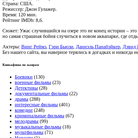
Страна: США.
Режиссер: Джон Гулажер.
Время: 120 мин.
Рейтинг IMDb: 8,6.
Сюжет: Ужас случившийся на озере это не конец истории – эт
но самая страшная бойня случиться в новом аквапарке, где от
Актеры:
Винг Реймз
,
Гэри Бьюзи
,
Даниэль Панабэйкер
,
Дэвид 
Без нашего сайта, вы наверное терялись в догадках и никогда 
Киноафиша по жанрам
Боевики
(130)
военные фильмы
(23)
Детективы
(28)
документальные фильмы
(22)
драмы
(288)
интересные фильмы
(401)
комедии
(248)
криминальные фильмы
(67)
мелодрамы
(99)
музыкальные фильмы
(18)
мультфильмы
(71)
Новости
(1)