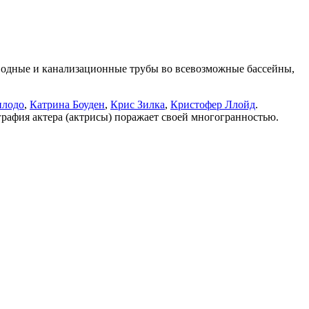
роводные и канализационные трубы во всевозможные бассейны,
илодо
,
Катрина Боуден
,
Крис Зилка
,
Кристофер Ллойд
.
графия актера (актрисы) поражает своей многогранностью.