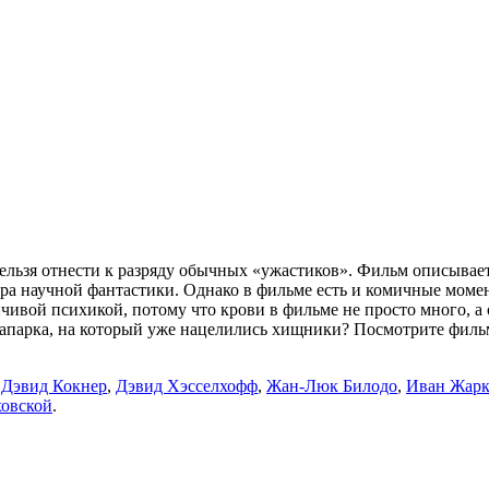
ьзя отнести к разряду обычных «ужастиков». Фильм описывает
 научной фантастики. Однако в фильме есть и комичные момен
чивой психикой, потому что крови в фильме не просто много, а
парка, на который уже нацелились хищники? Посмотрите фильм 
,
Дэвид Кокнер
,
Дэвид Хэсселхофф
,
Жан-Люк Билодо
,
Иван Жарк
ховской
.