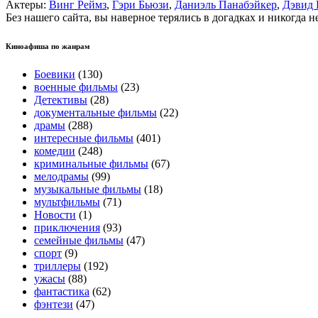
Актеры:
Винг Реймз
,
Гэри Бьюзи
,
Даниэль Панабэйкер
,
Дэвид 
Без нашего сайта, вы наверное терялись в догадках и никогда 
Киноафиша по жанрам
Боевики
(130)
военные фильмы
(23)
Детективы
(28)
документальные фильмы
(22)
драмы
(288)
интересные фильмы
(401)
комедии
(248)
криминальные фильмы
(67)
мелодрамы
(99)
музыкальные фильмы
(18)
мультфильмы
(71)
Новости
(1)
приключения
(93)
семейные фильмы
(47)
спорт
(9)
триллеры
(192)
ужасы
(88)
фантастика
(62)
фэнтези
(47)