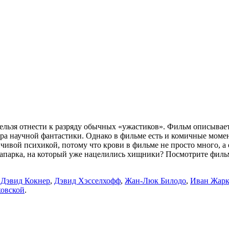
ьзя отнести к разряду обычных «ужастиков». Фильм описывает
 научной фантастики. Однако в фильме есть и комичные момен
чивой психикой, потому что крови в фильме не просто много, а
парка, на который уже нацелились хищники? Посмотрите фильм 
,
Дэвид Кокнер
,
Дэвид Хэсселхофф
,
Жан-Люк Билодо
,
Иван Жарк
ховской
.