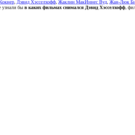
Кокнер
,
Дэвид Хэсселхофф
,
Жаклин МакИннес Вуд
,
Жан-Люк Б
не узнали бы
в каких фильмах снимался Дэвид Хэсселхофф
, фи