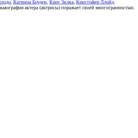
илодо
,
Катрина Боуден
,
Крис Зилка
,
Кристофер Ллойд
.
льмография актера (актрисы) поражает своей многогранностью.