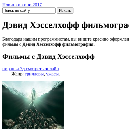
Новинки кино 2017
Дэвид Хэсселхофф фильмогр
Благодаря нашим программистам, вы видите красиво оформлен
фильмы с
Дэвид Хэсселхофф фильмография
.
Фильмы с Дэвид Хэсселхофф
пираньи 3д смотреть онлайн
Жанр:
триллеры
,
ужасы
.