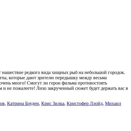
 нашествие редкого вида хищных рыб на небольшой городок.
ты, которые дают зрителю передышку между весьма
 очень много! Смогут ли герои фильма противостоять
и не пожалеете! Лихо закрученный сюжет будет держать вас в
ов
,
Катрина Боуден
,
Крис Зилка
,
Кристофер Ллойд
,
Михаил