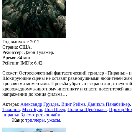
Год выпуска: 2012.
Страна: США.
Режиссер: Джон Гулажер.
Время: 84 мин.
Рейтинг IMDb: 6,42.
Сюжет: Остросюжетный фантастический триллер «Пираньи» нел
Шокирующие сцены не оставят равнодушными любителей жанра
кровавыми моментами. Просьба убрать от экрана лиц с неустой
кровожадному животному инстинкту и спасти посетителей аква
напряжении до конца фильма…
Актеры:
Александр Груздев
,
Винг Реймз
,
Даниэль Панабэйкер
Тихонов
,
Мэтт Буш
,
Пол Шеер
,
Полина Щербакова
,
Прохор Че
пираньи 3д смотреть онлайн
Жанр:
триллеры
,
ужасы
.