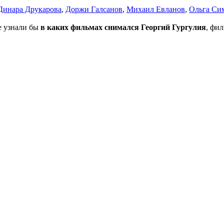
Динара Друкарова
,
Доржи Галсанов
,
Михаил Евланов
,
Ольга Си
не узнали бы
в каких фильмах снимался Георгий Гургулия
, фи