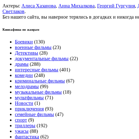
Актеры:
Алиса Хазанова
,
Анна Михалкова
,
Георгий Гургулия
,
Светлаков
.
Без нашего сайта, вы наверное терялись в догадках и никогда 
Киноафиша по жанрам
Боевики
(130)
военные фильмы
(23)
Детективы
(28)
документальные фильмы
(22)
драмы
(288)
интересные фильмы
(401)
комедии
(248)
криминальные фильмы
(67)
мелодрамы
(99)
музыкальные фильмы
(18)
мультфильмы
(71)
Новости
(1)
приключения
(93)
семейные фильмы
(47)
спорт
(9)
триллеры
(192)
ужасы
(88)
фантастика
(62)