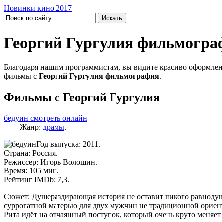
Новинки кино 2017
Георгий Гургулия фильмогра
Благодаря нашим программистам, вы видите красиво оформлен
фильмы с
Георгий Гургулия фильмография
.
Фильмы с Георгий Гургулия
бедуин смотреть онлайн
Жанр:
драмы
.
Год выпуска: 2011.
Страна: Россия.
Режиссер: Игорь Волошин.
Время: 105 мин.
Рейтинг IMDb: 7,3.
Сюжет: Душераздирающая история не оставит никого равнодушн
суррогатной матерью для двух мужчин не традиционной ориента
Рита идёт на отчаянный поступок, который очень круто меняет