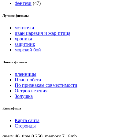
фэнтези
(47)
Лучшие фильмы
мстители
иван царевич и жар-птица
хроника
защитник
морской бой
Новые фильмы
пленницы
План побега
По признакам совместимости
Остров везения
Золушка
Киноафиша
Карта сайта
Стероиды
query 46, time 0,250, memory 7.18mb.