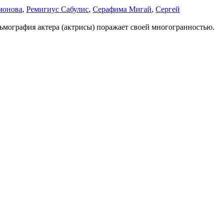
монова
,
Ремигиус Сабулис
,
Серафима Мигай
,
Сергей
льмография актера (актрисы) поражает своей многогранностью.