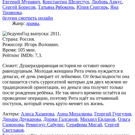
Евгений Муравич
,
Константин Шелестун
,
Любовь Аркус
,
Сергей Борисов
,
Татьяна Рябоконь
,
Юлия Снигирь
,
Яна
Троянова
.
бедуин смотреть онлайн
Жанр:
драмы
.
Год выпуска: 2011.
Страна: Россия.
Режиссер: Игорь Волошин.
Время: 105 мин.
Рейтинг IMDb: 7,3.
Сюжет: Душераздирающая история не оставит никого
равнодушным. Молодая женщина Рита очень нуждается в
деньгах, её дочь умирает от лейкемии. От безысходности она
соглашается стать суррогатной матерью для двух мужчин не
традиционной ориентации, но деньги она получит только
после рождения ребёнка. Не так много времени остаётся на
проведение операции, поэтому Рита идёт на отчаянный
поступок, который очень круто меняет их жизнь.
Актеры:
Алиса Хазанова
,
Анна Михалкова
,
Георгий Гургулия
,
Динара Друкарова
,
Доржи Галсанов
,
Михаил Евланов
,
Ольга
Симонова
,
Ремигиус Сабулис
,
Серафима Мигай
,
Сергей
Светлаков
.