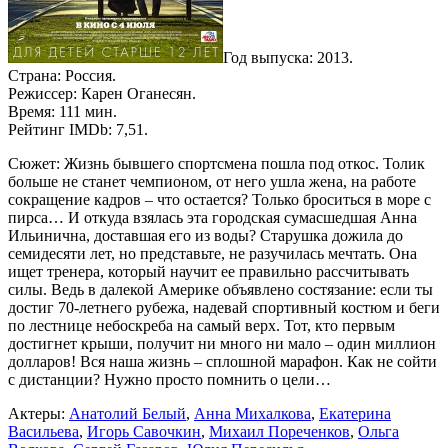
Год выпуска: 2013.
Страна: Россия.
Режиссер: Карен Оганесян.
Время: 111 мин.
Рейтинг IMDb: 7,51.
Сюжет: Жизнь бывшего спортсмена пошла под откос. Толик
больше не станет чемпионом, от него ушла жена, на работе
сокращение кадров – что остается? Только броситься в море с
пирса… И откуда взялась эта городская сумасшедшая Анна
Ильинична, доставшая его из воды? Старушка дожила до
семидесяти лет, но представьте, не разучилась мечтать. Она
ищет тренера, который научит ее правильно рассчитывать
силы. Ведь в далекой Америке объявлено состязание: если ты
достиг 70-летнего рубежа, надевай спортивный костюм и беги
по лестнице небоскреба на самый верх. Тот, кто первым
достигнет крыши, получит ни много ни мало – один миллион
долларов! Вся наша жизнь – сплошной марафон. Как не сойти
с дистанции? Нужно просто помнить о цели…
Актеры:
Анатолий Белый
,
Анна Михалкова
,
Екатерина
Васильева
,
Игорь Савочкин
,
Михаил Пореченков
,
Ольга