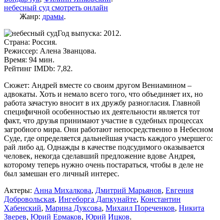
небесный суд смотреть онлайн
Жанр:
драмы
.
Год выпуска: 2012.
Страна: Россия.
Режиссер: Алена Званцова.
Время: 94 мин.
Рейтинг IMDb: 7,82.
Сюжет: Андрей вместе со своим другом Вениамином –
адвокаты. Хоть и немало всего того, что объединяет их, но
работа зачастую вносит в их дружбу разногласия. Главной
специфичной особенностью их деятельности является тот
факт, что друзья принимают участие в судебных процессах
загробного мира. Они работают непосредственно в Небесном
Суде, где определяется дальнейшая участь каждого умершего:
рай либо ад. Однажды в качестве подсудимого оказывается
человек, некогда сделавший предложение вдове Андрея,
которому теперь нужно очень постараться, чтобы в деле не
был замешан его личный интерес.
Актеры:
Анна Михалкова
,
Дмитрий Марьянов
,
Евгения
Добровольская
,
Ингеборга Дапкунайте
,
Константин
Хабенский
,
Марина Дуксова
,
Михаил Пореченков
,
Никита
Зверев
,
Юрий Ермаков
,
Юрий Ицков
.