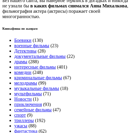
Без нашего сайта, вы наверное терялись в догадках и никогда
не узнали бы
в каких фильмах снимался Анна Михалкова
,
фильмография актера (актрисы) поражает своей
многогранностью.
Киноафиша по жанрам
Боевики
(130)
военные фильмы
(23)
Детективы
(28)
документальные фильмы
(22)
драмы
(288)
интересные фильмы
(401)
комедии
(248)
криминальные фильмы
(67)
мелодрамы
(99)
музыкальные фильмы
(18)
мультфильмы
(71)
Новости
(1)
приключения
(93)
семейные фильмы
(47)
спорт
(9)
триллеры
(192)
ужасы
(88)
фантастика
(62)