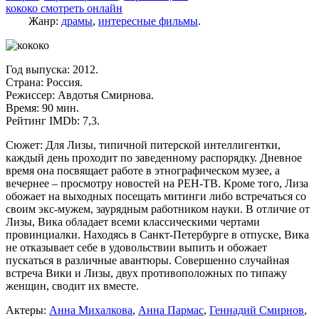
кококо смотреть онлайн
Жанр:
драмы
,
интересные фильмы
.
Год выпуска: 2012.
Страна: Россия.
Режиссер: Авдотья Смирнова.
Время: 90 мин.
Рейтинг IMDb: 7,3.
Сюжет: Для Лизы, типичной питерской интеллигентки,
каждый день проходит по заведенному распорядку. Дневное
время она посвящает работе в этнографическом музее, а
вечернее – просмотру новостей на РЕН-ТВ. Кроме того, Лиза
обожает на выходных посещать митинги либо встречаться со
своим экс-мужем, заурядным работником науки. В отличие от
Лизы, Вика обладает всеми классическими чертами
провинциалки. Находясь в Санкт-Петербурге в отпуске, Вика
не отказывает себе в удовольствии выпить и обожает
пускаться в различные авантюры. Совершенно случайная
встреча Вики и Лизы, двух противоположных по типажу
женщин, сводит их вместе.
Актеры:
Анна Михалкова
,
Анна Пармас
,
Геннадий Смирнов
,