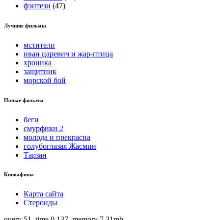
фэнтези
(47)
Лучшие фильмы
мстители
иван царевич и жар-птица
хроника
защитник
морской бой
Новые фильмы
беги
смурфики 2
молода и прекрасна
голубоглазая Жасмин
Тарзан
Киноафиша
Карта сайта
Стероиды
query 51, time 0,137, memory 7.31mb.