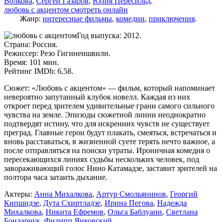
Волкова
,
Сергей Газаров
,
Юлия Пересильд
.
любовь с акцентом смотреть онлайн
Жанр:
интересные фильмы
,
комедии
,
приключения
.
Год выпуска: 2012.
Страна: Россия.
Режиссер: Резо Гигинеишвили.
Время: 101 мин.
Рейтинг IMDb: 6,58.
Сюжет: «Любовь с акцентом» — фильм, который напоминает
невероятно запутанный клубок новелл. Каждая из них
откроет перед зрителем удивительные грани самого сильного
чувства на земле. Эпизоды сюжетной линии неоднократно
подтвердят истину, что для искренних чувств не существует
преград. Главные герои будут плакать, смеяться, встречаться и
вновь расставаться, в жизненной суете терять нечто важное, а
после отправляться на поиски утраты. Ироничная комедия о
пересекающихся линиях судьбы нескольких человек, под
завораживающий голос Нино Катамадзе, заставит зрителей на
полтора часа затаить дыхание.
Актеры:
Анна Михалкова
,
Артур Смольянинов
,
Георгий
Кипшидзе
,
Дута Схиртладзе
,
Ирина Пегова
,
Надежда
Михалкова
,
Никита Ефремов
,
Ольга Баблуани
,
Светлана
Бондарчук
,
Филипп Янковский
.