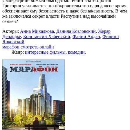
Императрице Божьей благодатью. Ропот знати против
Григория усиливается, но покровительство царя долгое время
обеспечивает ему безопасность и даже безнаказанность. В чем
же заключался секрет власти Распутина над высочайшей
семьей?
Актеры:
Анна Михалкова
,
Данила Козловский
,
Жерар
Депардье
,
Константин Хабенский
,
Фанни Ардан
,
Филипп
Янковский
.
марафон смотреть онлайн
Жанр:
интересные фильмы
,
комедии
.