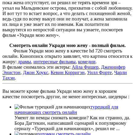
пока жена отсутствует, он решил не терять времени зря –
уехал на Мальдивские острова, прихватив с собой любовницу.
И вот тут то встает вопрос, а что делать с похищенной женой,
ведь судя по всему выкуп они не получат, а жена запомнила
их лица и уже знает их по именам. Как похитители
выкрутятся из непростой ситуации вы узнаете, посмотрев
фильм «Укради мою жену».
Смотреть онлайн Укради мою жену - полный фильм.
Фильм Укради мою жену в качестве hd 720 смотреть
онлайн. Кинопоиск открыто заявляет, что картина относится к
жанру:
драмы
,
интересные фильмы
,
комедии
.
В фильме снимались эти актеры:
Айла Фишер
,
Дженнифер
Энистон
,
Джон Хоукс
,
Кевин Корригэн
,
Уилл Форте
,
Чарли
Тахэн
.
Вы можете кроме фильма Укради мою жену в хорошем
качестве посмотреть другие, не менее интересные, шедевры :
турецкий для
начинающих смотреть онлайн
Умеют ли немцы снимать комедии? Как ни странно, да.
Бора Дагтекин, написавший сценарий к популярному
сериалу «Турецкий для начинающих», решил не ...
потомки смотреть онлайн