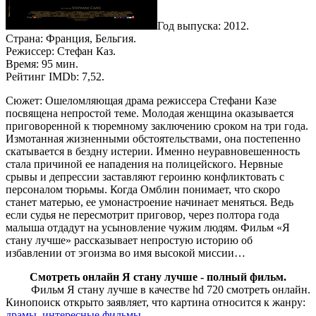
Год выпуска: 2012.
Страна: Франция, Бельгия.
Режиссер: Стефан Каз.
Время: 95 мин.
Рейтинг IMDb: 7,52.
Сюжет: Ошеломляющая драма режиссера Стефани Казе
посвящена непростой теме. Молодая женщина оказывается
приговоренной к тюремному заключению сроком на три года.
Измотанная жизненными обстоятельствами, она постепенно
скатывается в бездну истерии. Именно неуравновешенность
стала причиной ее нападения на полицейского. Нервные
срывы и депрессии заставляют героиню конфликтовать с
персоналом тюрьмы. Когда Омблин понимает, что скоро
станет матерью, ее умонастроение начинает меняться. Ведь
если судья не пересмотрит приговор, через полтора года
малыша отдадут на усыновление чужим людям. Фильм «Я
стану лучше» рассказывает непростую историю об
избавлении от эгоизма во имя высокой миссии…
Смотреть онлайн Я стану лучше - полный фильм.
Фильм Я стану лучше в качестве hd 720 смотреть онлайн.
Кинопоиск открыто заявляет, что картина относится к жанру:
драмы
,
интересные фильмы
.