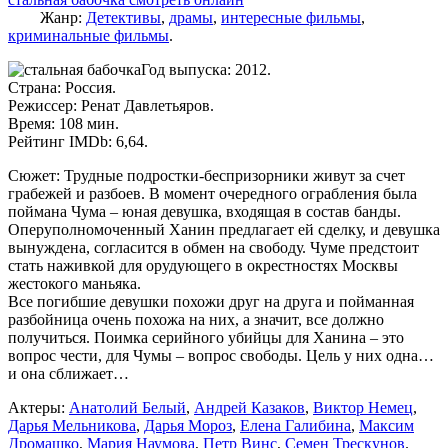
Жанр:
Детективы
,
драмы
,
интересные фильмы
,
криминальные фильмы
.
Год выпуска: 2012.
Страна: Россия.
Режиссер: Ренат Давлетьяров.
Время: 108 мин.
Рейтинг IMDb: 6,64.
Сюжет: Трудные подростки-беспризорники живут за счет
грабежей и разбоев. В момент очередного ограбления была
поймана Чума – юная девушка, входящая в состав банды.
Оперуполномоченный Ханин предлагает ей сделку, и девушка
вынуждена, согласится в обмен на свободу. Чуме предстоит
стать наживкой для орудующего в окрестностях Москвы
жестокого маньяка.
Все погибшие девушки похожи друг на друга и пойманная
разбойница очень похожа на них, а значит, все должно
получиться. Поимка серийного убийцы для Ханина – это
вопрос чести, для Чумы – вопрос свободы. Цель у них одна…
и она сближает…
Актеры:
Анатолий Белый
,
Андрей Казаков
,
Виктор Немец
,
Дарья Мельникова
,
Дарья Мороз
,
Елена Галибина
,
Максим
Дромашко
,
Мария Наумова
,
Петр Винс
,
Семен Трескунов
.