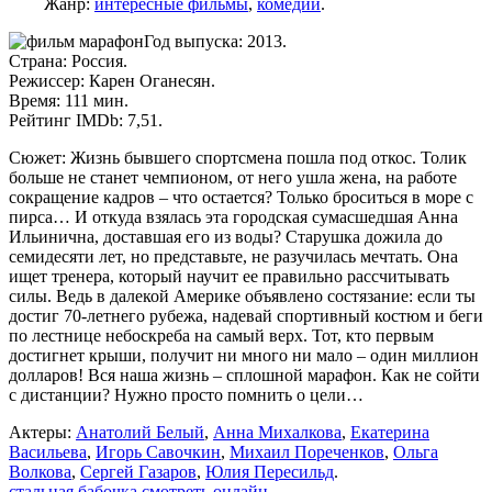
Жанр:
интересные фильмы
,
комедии
.
Год выпуска: 2013.
Страна: Россия.
Режиссер: Карен Оганесян.
Время: 111 мин.
Рейтинг IMDb: 7,51.
Сюжет: Жизнь бывшего спортсмена пошла под откос. Толик
больше не станет чемпионом, от него ушла жена, на работе
сокращение кадров – что остается? Только броситься в море с
пирса… И откуда взялась эта городская сумасшедшая Анна
Ильинична, доставшая его из воды? Старушка дожила до
семидесяти лет, но представьте, не разучилась мечтать. Она
ищет тренера, который научит ее правильно рассчитывать
силы. Ведь в далекой Америке объявлено состязание: если ты
достиг 70-летнего рубежа, надевай спортивный костюм и беги
по лестнице небоскреба на самый верх. Тот, кто первым
достигнет крыши, получит ни много ни мало – один миллион
долларов! Вся наша жизнь – сплошной марафон. Как не сойти
с дистанции? Нужно просто помнить о цели…
Актеры:
Анатолий Белый
,
Анна Михалкова
,
Екатерина
Васильева
,
Игорь Савочкин
,
Михаил Пореченков
,
Ольга
Волкова
,
Сергей Газаров
,
Юлия Пересильд
.
стальная бабочка смотреть онлайн