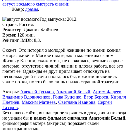
август восьмого смотреть онлайн
Жанр:
драмы
.
Год выпуска: 2012.
Страна: Россия.
Режиссер: Джаник Файзиев.
Время: 120 мин.
Рейтинг IMDb: 8,3.
Сюжет: Это история о молодой женщине по имени ксения,
которая живёт в Москве с матерью и маленьким сыном.
Жизнь у Ксении, скажем так, не сложилась, вечные ссоры с
матерью, отсутствие личной жизни и плохая работа, всё это
гнетёт её. Однажды её друг приглашает отдохнуть на
несколько дней в сочи и казалось бы, в жизни появились
яркие нотки, но это было лишь начало страшной трагедии.
Актеры:
Алексей Гуськов
,
Анатолий Белый
,
Артем Фадеев
,
Владимир Вдовиченков
,
Гоша Куценко
,
Егор Бероев
,
Кирилл
Плетнёв
,
Максим Матвеев
,
Светлана Иванова
,
Сергей
Газаров
.
Без нашего сайта, вы наверное терялись в догадках и никогда
не узнали бы
в каких фильмах снимался Анатолий Белый
,
фильмография актера (актрисы) поражает своей
многогранностью.