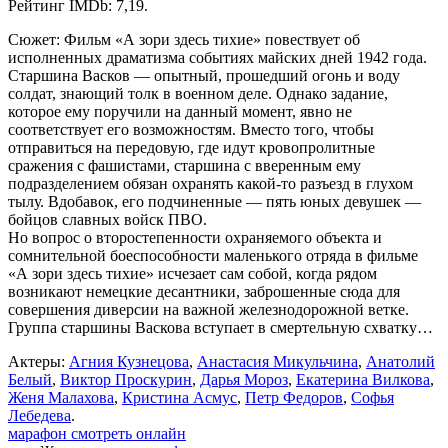
Рейтинг IMDb: 7,19.
Сюжет: Фильм «А зори здесь тихие» повествует об
исполненных драматизма событиях майских дней 1942 года.
Старшина Васков — опытный, прошедший огонь и воду
солдат, знающий толк в военном деле. Однако задание,
которое ему поручили на данный момент, явно не
соответствует его возможностям. Вместо того, чтобы
отправиться на передовую, где идут кровопролитные
сражения с фашистами, старшина с вверенным ему
подразделением обязан охранять какой-то разъезд в глухом
тылу. Вдобавок, его подчиненные — пять юных девушек —
бойцов славных войск ПВО.
Но вопрос о второстепенности охраняемого объекта и
сомнительной боеспособности маленького отряда в фильме
«А зори здесь тихие» исчезает сам собой, когда рядом
возникают немецкие десантники, заброшенные сюда для
совершения диверсии на важной железнодорожной ветке.
Группа старшины Васкова вступает в смертельную схватку…
Актеры:
Агния Кузнецова
,
Анастасия Микульчина
,
Анатолий
Белый
,
Виктор Проскурин
,
Дарья Мороз
,
Екатерина Вилкова
,
Женя Малахова
,
Кристина Асмус
,
Петр Федоров
,
Софья
Лебедева
.
марафон смотреть онлайн