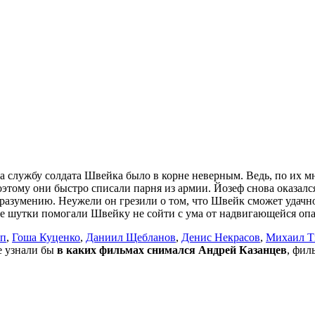
а службу солдата Швейка было в корне неверным. Ведь, по их м
этому они быстро списали парня из армии. Йозеф снова оказал
азумению. Неужели он грезили о том, что Швейк сможет удачно 
лые шутки помогали Швейку не сойти с ума от надвигающейся о
пп
,
Гоша Куценко
,
Даниил Щебланов
,
Денис Некрасов
,
Михаил Т
не узнали бы
в каких фильмах снимался Андрей Казанцев
, фил