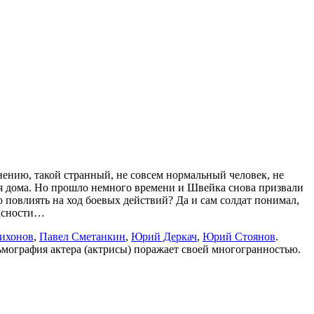
нению, такой странный, не совсем нормальный человек, не
ся дома. Но прошло немного времени и Швейка снова призвали
повлиять на ход боевых действий? Да и сам солдат понимал,
пасности…
ихонов
,
Павел Сметанкин
,
Юрий Деркач
,
Юрий Стоянов
.
ьмография актера (актрисы) поражает своей многогранностью.